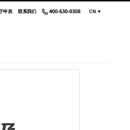
于申辰
联系我们
CN
▼
OEM蠕动泵 - 泵头
蠕动泵软管和配件