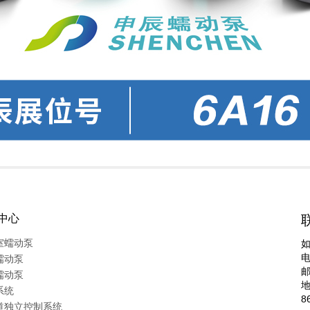
中心
室蠕动泵
电
蠕动泵
蠕动泵
系统
8
道独立控制系统