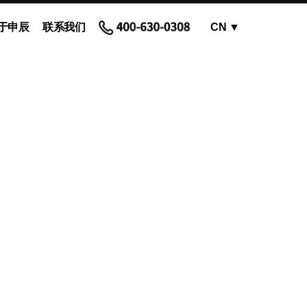
于申辰
联系我们
CN
▼
OEM蠕动泵 - 泵头
蠕动泵软管和配件