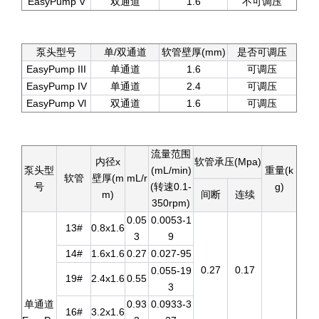
EasyPump V
双通道
1.6
不可调压
泵头型号
单/双通道
软管壁厚(mm)
是否可调压
EasyPump III
单通道
1.6
可调压
EasyPump IV
单通道
2.4
可调压
EasyPump Vl
双通道
1.6
可调压
流量范围
内径x
软管承压(Mpa)
泵头型
(mL/min)
重量(k
软管
壁厚(m
mL/r
号
(转速0.1-
g)
m)
间断
连续
350rpm)
0.05
0.0053-1
13#
0.8x1.6
3
9
14#
1.6x1.6
0.27
0.027-95
0.27
0.17
0.055-19
19#
2.4x1.6
0.55
3
单通道
0.93
0.0933-3
16#
3.2x1.6