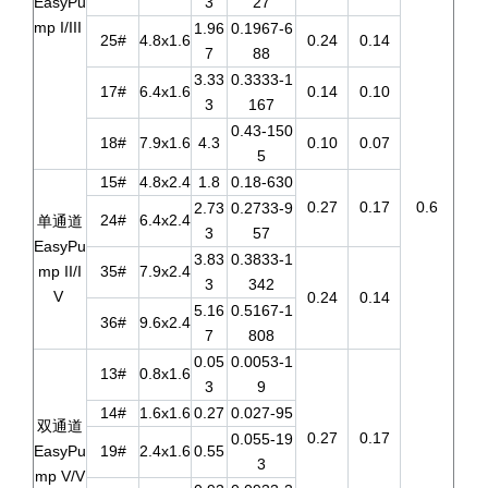
EasyPu
3
27
mp I/III
1.96
0.1967-6
25#
4.8x1.6
0.24
0.14
7
88
3.33
0.3333-1
17#
6.4x1.6
0.14
0.10
3
167
0.43-150
18#
7.9x1.6
4.3
0.10
0.07
5
15#
4.8x2.4
1.8
0.18-630
0.27
0.17
0.6
2.73
0.2733-9
24#
6.4x2.4
单通道
3
57
EasyPu
3.83
0.3833-1
mp II/I
35#
7.9x2.4
3
342
V
0.24
0.14
5.16
0.5167-1
36#
9.6x2.4
7
808
0.05
0.0053-1
13#
0.8x1.6
3
9
14#
1.6x1.6
0.27
0.027-95
双通道
0.27
0.17
0.055-19
EasyPu
19#
2.4x1.6
0.55
3
mp V/V