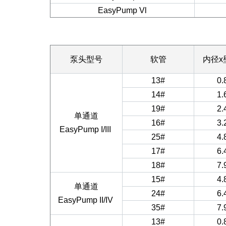
EasyPump Vl
泵头型号
软管
内径x
13#
0.
14#
1.
19#
2.
单通道
16#
3.
EasyPump I/III
25#
4.
17#
6.
18#
7.
15#
4.
单通道
24#
6.
EasyPump II/IV
35#
7.
13#
0.