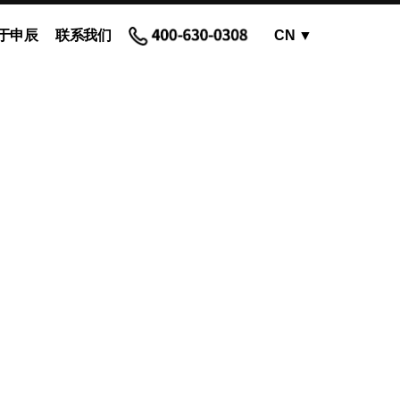
于申辰
联系我们
CN
▼
OEM蠕动泵 - 泵头
蠕动泵软管和配件