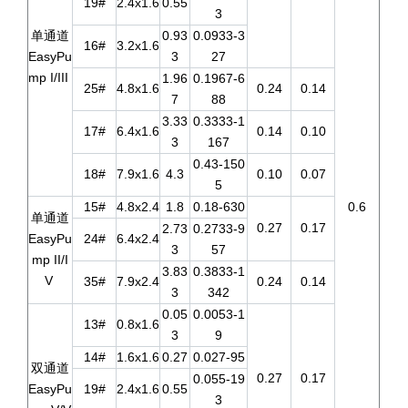
19#
2.4x1.6
0.55
3
单通道
0.93
0.0933-3
16#
3.2x1.6
EasyPu
3
27
mp I/III
1.96
0.1967-6
25#
4.8x1.6
0.24
0.14
7
88
3.33
0.3333-1
17#
6.4x1.6
0.14
0.10
3
167
0.43-150
18#
7.9x1.6
4.3
0.10
0.07
5
15#
4.8x2.4
1.8
0.18-630
0.6
单通道
0.27
0.17
2.73
0.2733-9
EasyPu
24#
6.4x2.4
3
57
mp II/I
3.83
0.3833-1
V
35#
7.9x2.4
0.24
0.14
3
342
0.05
0.0053-1
13#
0.8x1.6
3
9
14#
1.6x1.6
0.27
0.027-95
双通道
0.27
0.17
0.055-19
EasyPu
19#
2.4x1.6
0.55
3