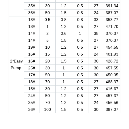
35#
30
1.2
0.5
27
391.34
36#
50
1.5
0.5
24
387.07
13#
0.5
0.8
0.8
33
353.77
13#
1
1.2
0.5
27
471.70
14#
2
0.6
1
38
370.37
14#
5
1.5
0.5
27
370.37
19#
10
1.2
0.5
27
454.55
16#
15
1.2
0.5
24
401.93
2*Easy
16#
20
1.5
0.5
30
428.72
Pump
25#
30
1
0.5
30
457.55
17#
50
1
0.5
30
450.05
18#
70
1
0.5
27
488.37
15#
30
1.2
0.5
27
416.67
24#
50
1.2
0.5
27
457.37
35#
70
1.2
0.5
24
456.56
36#
100
1.5
0.5
30
387.07