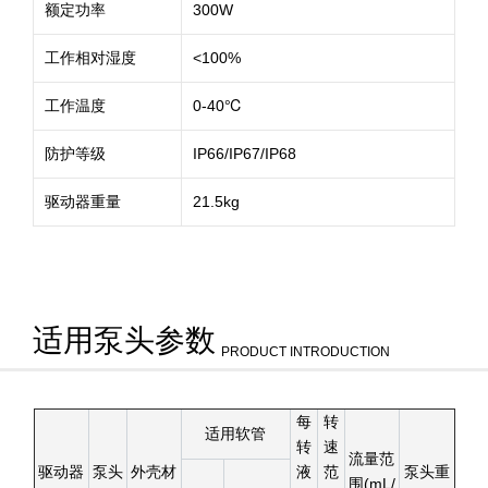
额定功率
300W
工作相对湿度
<100%
工作温度
0-40℃
防护等级
IP66/IP67/IP68
驱动器重量
21.5kg
适用泵头参数
PRODUCT INTRODUCTION
每
转
适用软管
转
速
流量范
驱动器
泵头
外壳材
液
范
泵头重
围(mL/