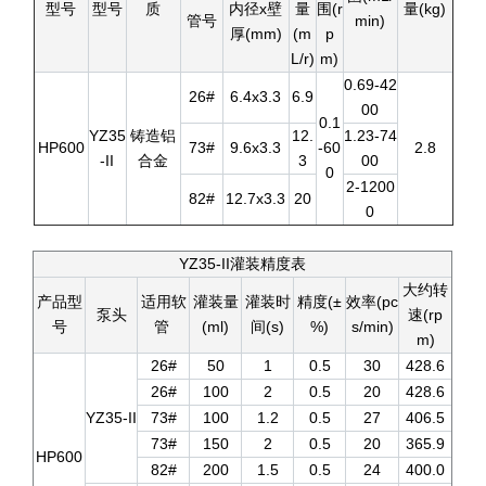
型号
型号
质
内径x壁
量
围(r
量(kg)
管号
min)
厚(mm)
(m
p
L/r)
m)
0.69-42
26#
6.4x3.3
6.9
00
0.1
YZ35
铸造铝
12.
1.23-74
HP600
73#
9.6x3.3
-60
2.8
-II
合金
3
00
0
2-1200
82#
12.7x3.3
20
0
YZ35-II灌装精度表
大约转
产品型
适用软
灌装量
灌装时
精度(±
效率(pc
泵头
速(rp
号
管
(ml)
间(s)
%)
s/min)
m)
26#
50
1
0.5
30
428.6
26#
100
2
0.5
20
428.6
YZ35-II
73#
100
1.2
0.5
27
406.5
73#
150
2
0.5
20
365.9
HP600
82#
200
1.5
0.5
24
400.0