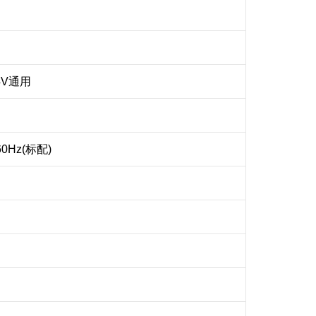
4V通用
60Hz(标配)