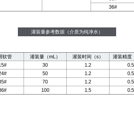
36#
灌装量参考数据（介质为纯净水）
用软管
灌装量（mL）
灌装时间（s）
灌装精度
15#
30
1.2
0.5
24#
50
1.2
0.5
35#
70
1.2
0.5
36#
100
1.5
0.5