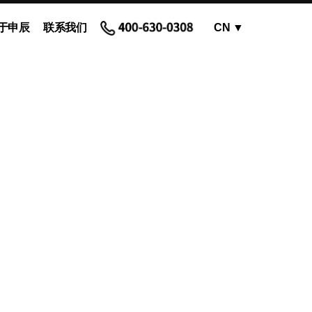
于申辰
联系我们
CN
▼
OEM蠕动泵 - 泵头
蠕动泵软管和配件