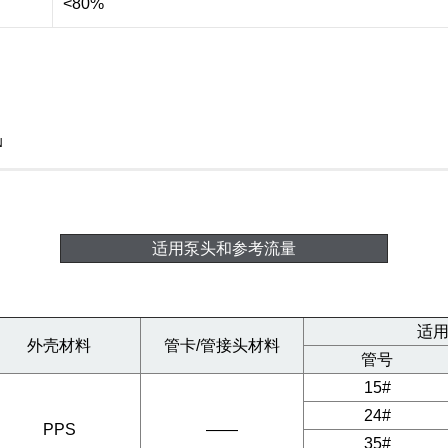
<80%
N
适用泵头和参考流量
适
外壳材料
管卡/管接头材料
管号
15#
24#
PPS
——
35#