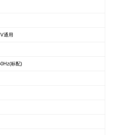
4V通用
60Hz(标配)