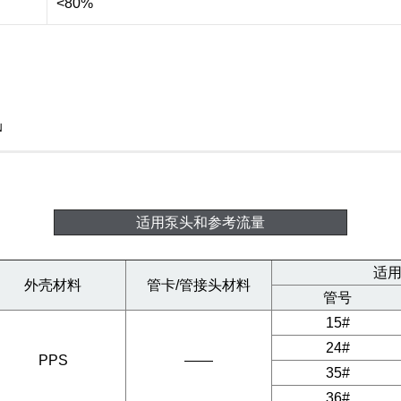
<80%
N
适用泵头和参考流量
适
外壳材料
管卡/管接头材料
管号
15#
24#
PPS
——
35#
36#