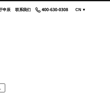
于申辰
联系我们
CN
▼
OEM蠕动泵 - 泵头
蠕动泵软管和配件
L