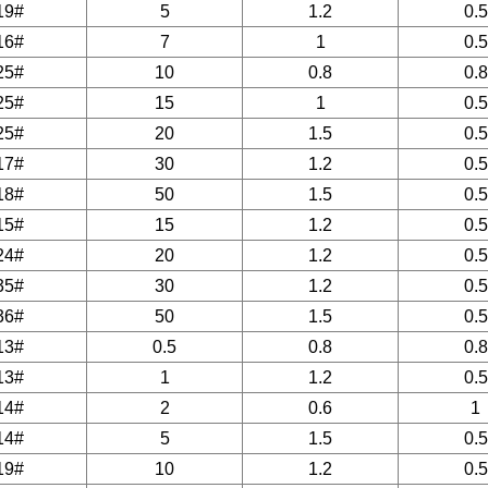
19#
5
1.2
0.5
16#
7
1
0.5
25#
10
0.8
0.8
25#
15
1
0.5
25#
20
1.5
0.5
17#
30
1.2
0.5
18#
50
1.5
0.5
15#
15
1.2
0.5
24#
20
1.2
0.5
35#
30
1.2
0.5
36#
50
1.5
0.5
13#
0.5
0.8
0.8
13#
1
1.2
0.5
14#
2
0.6
1
14#
5
1.5
0.5
19#
10
1.2
0.5