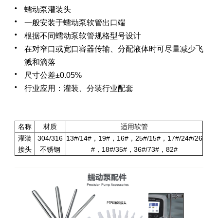
蠕动泵灌装头
一般安装于蠕动泵软管出口端
根据不同蠕动泵软管规格型号设计
在对窄口或宽口容器传输、分配液体时可尽量减少飞
溅和滴落
尺寸公差±0.05%
行业应用：灌装、分装行业配套
名称
材质
适用软管
灌装
304/316
13#/14#，19#，16#，25#/15#，17#/24#/26
接头
不锈钢
#，18#/35#，36#/73#，82#