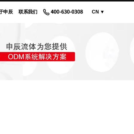
于申辰
联系我们
CN
▼
OEM蠕动泵 - 泵头
蠕动泵软管和配件