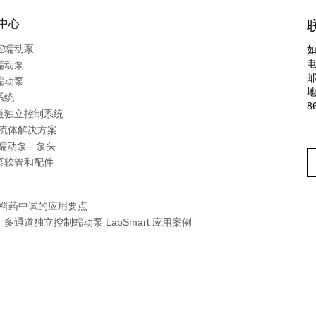
中心
室蠕动泵
电
蠕动泵
蠕动泵
系统
8
道独立控制系统
M流体解决方案
蠕动泵 - 泵头
泵软管和配件
原料药中试的应用要点
道独立控制蠕动泵 LabSmart 应用案例