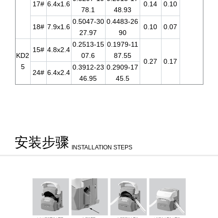
17#
6.4x1.6
0.14
0.10
78.1
48.93
0.5047-30
0.4483-26
18#
7.9x1.6
0.10
0.07
27.97
90
0.2513-15
0.1979-11
15#
4.8x2.4
KD2
07.6
87.55
0.27
0.17
5
0.3912-23
0.2909-17
24#
6.4x2.4
46.95
45.5
安装步骤
INSTALLATION STEPS