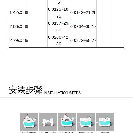
6
0.0125~18.
1.42x0.86
0.0142~21.28
75
0.0197~29.
2.06x0.86
0.0234~35.17
60
0.0286~42.
2.79x0.86
0.0372~55.77
86
安装步骤
INSTALLATION STEPS