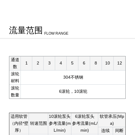
流量范围
FLOW RANGE
通道
1
2
3
4
5
6
8
10
12
数
滚轮
304不锈钢
材料
滚轮
6滚轮，10滚轮
数量
适用软管
10滚轮泵头
6滚轮泵头
软管承压(Mp
（内径*壁
转速范围
参考流量(m
参考流量(mL/
a)
厚）
L/min)
min)
连续
间断