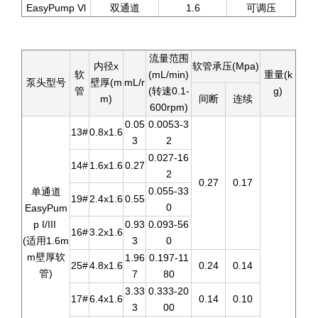
EasyPump Vl
双通道
1.6
可调压
流量范围
内径x
软管承压(Mpa)
软
(mL/min)
重量(k
泵头型号
壁厚(m
mL/r
管
(转速0.1-
g)
m)
间断
连续
600rpm)
0.05
0.0053-3
13#
0.8x1.6
3
2
0.027-16
14#
1.6x1.6
0.27
2
0.27
0.17
0.055-33
单通道
19#
2.4x1.6
0.55
0
EasyPum
p I/III
0.93
0.093-56
16#
3.2x1.6
(适用1.6m
3
0
m壁厚软
1.96
0.197-11
25#
4.8x1.6
0.24
0.14
管)
7
80
3.33
0.333-20
17#
6.4x1.6
0.14
0.10
3
00