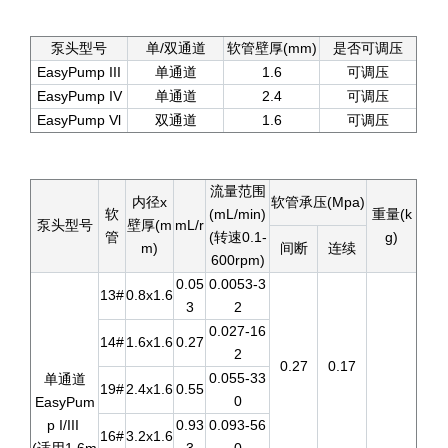
泵头型号
单/双通道
软管壁厚(mm)
是否可调压
EasyPump III
单通道
1.6
可调压
EasyPump IV
单通道
2.4
可调压
EasyPump Vl
双通道
1.6
可调压
流量范围
内径x
软管承压(Mpa)
软
(mL/min)
重量(k
泵头型号
壁厚(m
mL/r
管
(转速0.1-
g)
m)
间断
连续
600rpm)
0.05
0.0053-3
13#
0.8x1.6
3
2
0.027-16
14#
1.6x1.6
0.27
2
0.27
0.17
0.055-33
单通道
19#
2.4x1.6
0.55
0
EasyPum
p I/III
0.93
0.093-56
16#
3.2x1.6