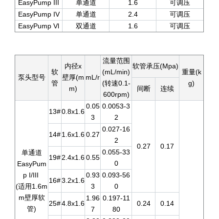
EasyPump III
单通道
1.6
可调压
EasyPump IV
单通道
2.4
可调压
EasyPump Vl
双通道
1.6
可调压
流量范围
内径x
软管承压(Mpa)
软
(mL/min)
重量(k
泵头型号
壁厚(m
mL/r
管
(转速0.1-
g)
m)
间断
连续
600rpm)
0.05
0.0053-3
13#
0.8x1.6
3
2
0.027-16
14#
1.6x1.6
0.27
2
0.27
0.17
0.055-33
单通道
19#
2.4x1.6
0.55
0
EasyPum
p I/III
0.93
0.093-56
16#
3.2x1.6
(适用1.6m
3
0
m壁厚软
1.96
0.197-11
25#
4.8x1.6
0.24
0.14
管)
7
80