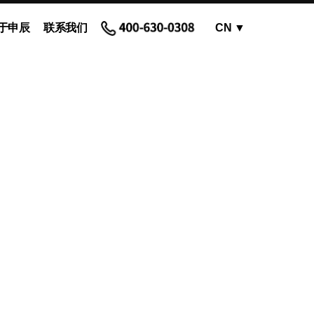
于申辰
联系我们
CN
▼
OEM蠕动泵 - 泵头
蠕动泵软管和配件