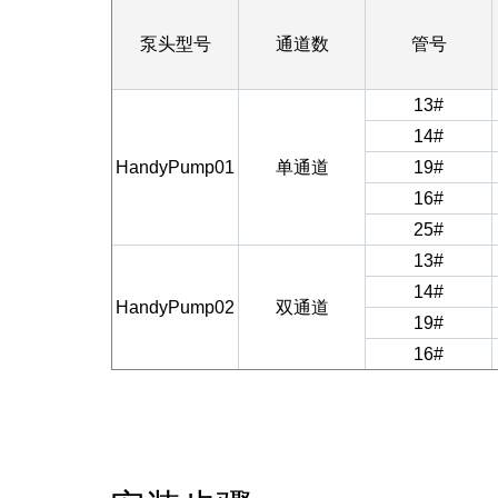
泵头型号
通道数
管号
13#
14#
HandyPump01
单通道
19#
16#
25#
13#
14#
HandyPump02
双通道
19#
16#