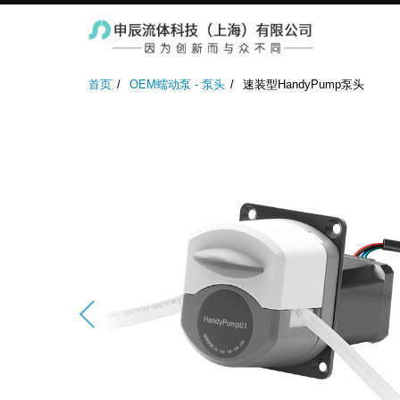
实验室蠕动泵
防爆蠕动泵
工业蠕
首页
OEM蠕动泵 - 泵头
速装型HandyPump泵头