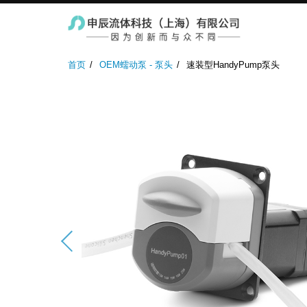
实验室蠕动泵
防爆蠕动泵
工业蠕
首页
OEM蠕动泵 - 泵头
速装型HandyPump泵头