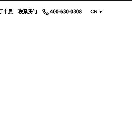
于申辰
联系我们
CN
▼
OEM蠕动泵 - 泵头
蠕动泵软管和配件