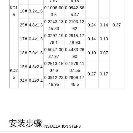
7.97
6.13
KD1
0.1006-60
0.0942-56
16#
3.2x1.6
5
3.5
5.47
0.2243-13
0.2103-12
25#
4.8x1.6
0.24
0.14
0.37
45.83
62
0.3297-19
0.2915-17
17#
6.4x1.6
0.14
0.10
78.1
48.93
0.5047-30
0.4483-26
18#
7.9x1.6
0.10
0.07
27.97
90
0.2513-15
0.1979-11
15#
4.8x2.4
KD2
07.6
87.55
0.27
0.17
5
0.3912-23
0.2909-17
24#
6.4x2.4
46.95
45.5
安装步骤
INSTALLATION STEPS