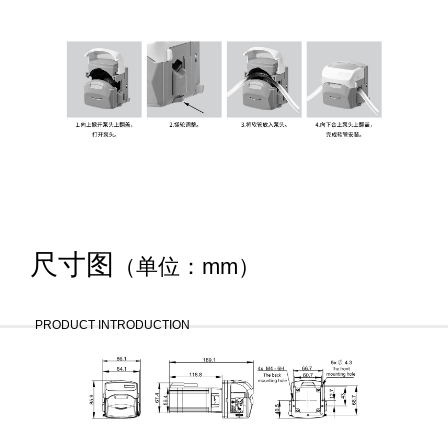
尺寸图
（单位：mm）
PRODUCT INTRODUCTION