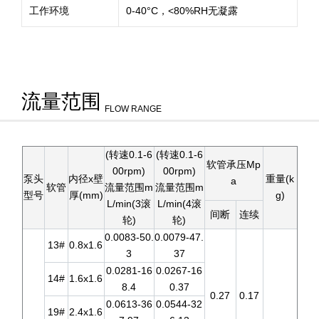
工作环境
0-40°C，<80%RH无凝露
流量范围
FLOW RANGE
(转速0.1-6
(转速0.1-6
软管承压Mp
00rpm)
00rpm)
泵头
内径x壁
重量(k
a
软管
流量范围m
流量范围m
型号
厚(mm)
g)
L/min(3滚
L/min(4滚
间断
连续
轮)
轮)
0.0083-50.
0.0079-47.
13#
0.8x1.6
3
37
0.0281-16
0.0267-16
14#
1.6x1.6
8.4
0.37
0.27
0.17
0.0613-36
0.0544-32
19#
2.4x1.6