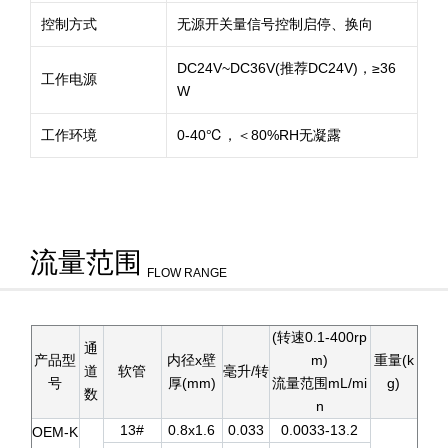
控制方式
无源开关量信号控制启停、换向
DC24V~DC36V(推荐DC24V)，≥36
工作电源
W
工作环境
0-40℃，＜80%RH无凝露
流量范围
FLOW RANGE
(转速0.1-400rp
通
产品型
内径x壁
m)
重量(k
道
软管
毫升/转
号
厚(mm)
流量范围mL/mi
g)
数
n
13#
0.8x1.6
0.033
0.0033-13.2
OEM-K