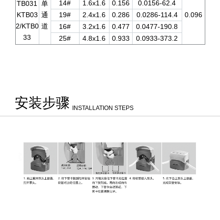
14#
1.6x1.6
0.156
0.0156-62.4
TB031
单
KTB03
通
19#
2.4x1.6
0.286
0.0286-114.4
0.096
2/KTB0
道
16#
3.2x1.6
0.477
0.0477-190.8
33
25#
4.8x1.6
0.933
0.0933-373.2
安装步骤
INSTALLATION STEPS