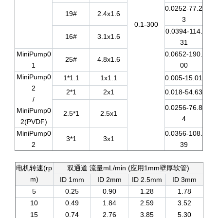
0.0252-77.2
19#
2.4x1.6
3
0.1-300
0.0394-114.
16#
3.1x1.6
31
MiniPump0
0.0652-190.
25#
4.8x1.6
1
00
MiniPump0
1*1.1
1x1.1
0.005-15.01
2
2*1
2x1
0.018-54.63
/
0.0256-76.8
MiniPump0
2.5*1
2.5x1
4
2(PVDF)
MiniPump0
0.0356-108.
3*1
3x1
2
39
电机转速(rp
双通道 流量mL/min (应用1mm壁厚软管)
m)
ID 1mm
ID 2mm
ID 2.5mm
ID 3mm
5
0.25
0.90
1.28
1.78
10
0.49
1.84
2.59
3.52
15
0.74
2.76
3.85
5.30