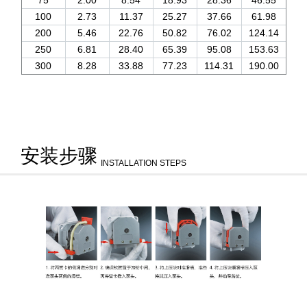
75
2.00
8.54
18.93
28.36
46.55
100
2.73
11.37
25.27
37.66
61.98
200
5.46
22.76
50.82
76.02
124.14
250
6.81
28.40
65.39
95.08
153.63
300
8.28
33.88
77.23
114.31
190.00
安装步骤
INSTALLATION STEPS