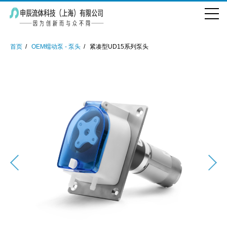
首页
OEM蠕动泵 - 泵头
紧凑型UD15系列泵头