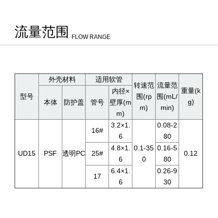
流量范围
FLOW RANGE
外壳材料
适用软管
转速范
流量范
重量(k
内径×
型号
围(rp
围(mL/
g)
本体
防护盖
管号
壁厚(m
m)
min)
m)
3.2×1.
0.08-2
16#
6
80
4.8×1.
0.1-35
0.16-5
UD15
PSF
透明PC
25#
0.12
6
0
80
6.4×1.
0.26-9
17
6
30