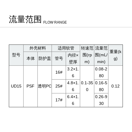
流量范围
FLOW RANGE
外壳材料
适用软管
转速范
流量范
重量(k
型号
围(rp
围(mL/
内径×
本体
防护盖
管号
g)
m)
min)
壁厚
3.2×1.
0.08-2
16#
6
80
4.8×1.
0.1-35
0.16-5
UD15
PSF
透明PC
25#
0.12
6
0
80
6.4×1.
0.26-9
17#
6
30