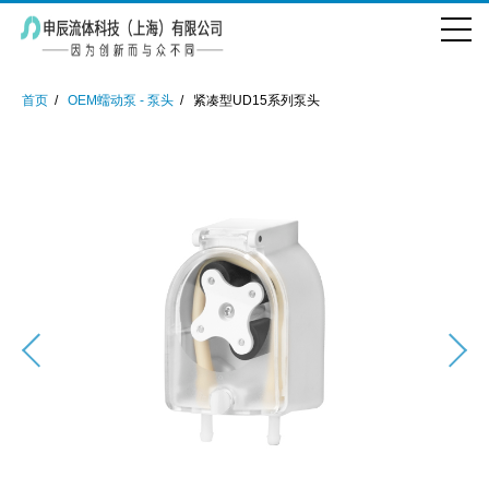
首页
OEM蠕动泵 - 泵头
紧凑型UD15系列泵头