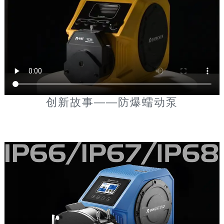
创新故事——防爆蠕动泵